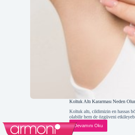
Koltuk Altı Kararması Neden Olur
Koltuk altı, cildimizin en hassas b
olabilir hem de özgüveni etkileyeb
Devamını Oku
Koltuk
Altı