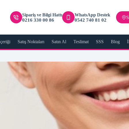
Sipariş ve Bilgi Hattı
WhatsApp Destek
S
0216 330 00 86
0542 740 81 02
çeriği
Satış Noktaları
Satın Al
Teslimat
SSS
Blog
İ